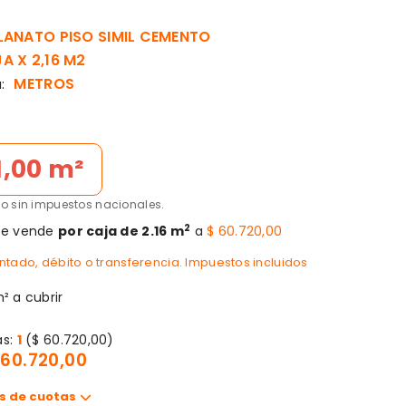
ANATO PISO SIMIL CEMENTO
A X 2,16 M2
METROS
:
11,00 m²
cio sin impuestos nacionales.
2
se vende
por caja de 2.16 m
a
$ 60.720,00
tado, débito o transferencia. Impuestos incluidos
² a cubrir
as:
1
($ 60.720,00)
 60.720,00
s de cuotas