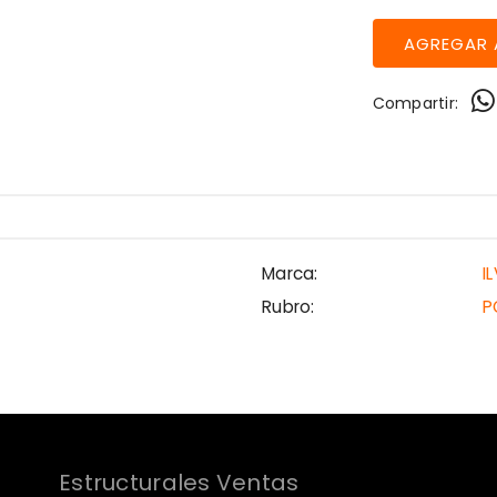
Compartir:
Marca:
I
Rubro:
P
Estructurales Ventas