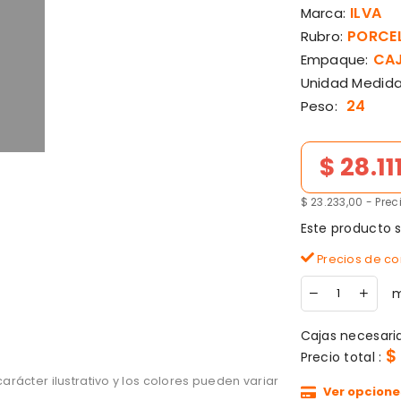
ILVA
Marca:
PORCEL
Rubro:
CAJ
Empaque:
Unidad Medida
24
Peso:
Precio de lista
$ 28.1
$ 23.233,00 - Pre
Este producto 
Precios de con
m
Cajas necesari
$
Precio total :
rácter ilustrativo y los colores pueden variar
Ver opcione