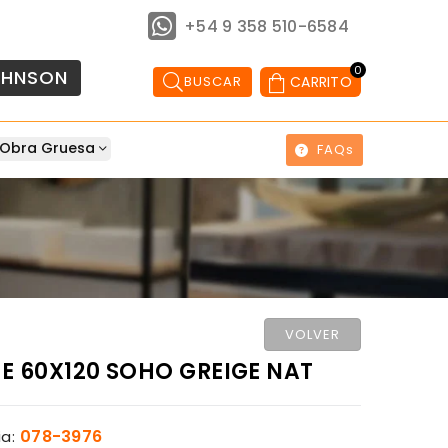
+54 9 358 510-6584
0
OHNSON
BUSCAR
CARRITO
Obra Gruesa
FAQs
VOLVER
E 60X120 SOHO GREIGE NAT
078-3976
a: