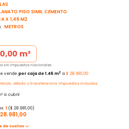
LAS
ANATO PISO SIMIL CEMENTO
A X 1,46 M2
METROS
:
50,00 m²
cio sin impuestos nacionales.
2
se vende
por caja de 1.46 m
a
$ 28.981,00
tado, débito o transferencia. Impuestos incluidos
² a cubrir
as:
1
($ 28.981,00)
 28.981,00
s de cuotas