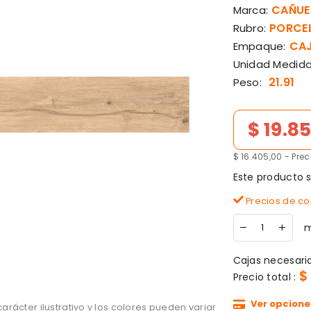
CAÑUE
Marca:
PORCEL
Rubro:
CAJ
Empaque:
Unidad Medida
21.91
Peso:
Precio de lista
$ 19.8
$ 16.405,00 - Pre
Este producto 
Precios de con
m
Cajas necesari
$
Precio total :
Ver opcione
rácter ilustrativo y los colores pueden variar