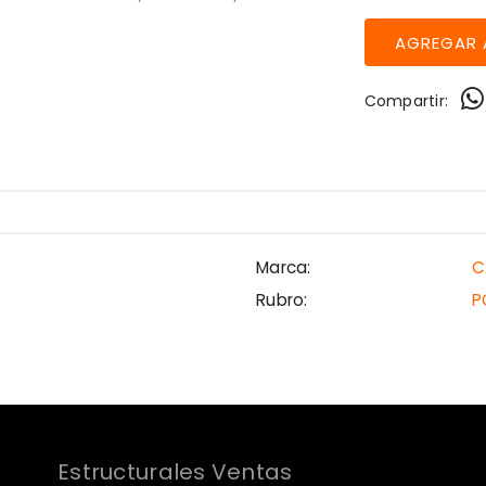
Compartir:
Marca:
C
Rubro:
P
Estructurales Ventas