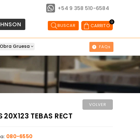
+54 9 358 510-6584
0
OHNSON
BUSCAR
CARRITO
Obra Gruesa
FAQs
VOLVER
 20X123 TEBAS RECT
080-6550
a: