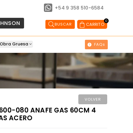
+54 9 358 510-6584
0
OHNSON
BUSCAR
CARRITO
Obra Gruesa
FAQs
VOLVER
600-080 ANAFE GAS 60CM 4
AS ACERO