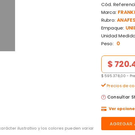
Cód. Referenci
FRANK
Marca:
ANAFES
Rubro:
UNI
Empaque:
Unidad Medida
0
Peso:
Precio de lista
$ 720.
$ 595.378,00 - Pr
Precios de con
Consultar S
Ver opcione
rácter ilustrativo y los colores pueden variar