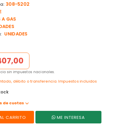
308-5202
a:
E
 A GAS
DADES
UNIDADES
:
407,00
ecio sin impuestos nacionales.
tado, débito o transferencia. Impuestos incluidos
tock
s de cuotas
AGREGAR AL CARRITO
ME INTERESA