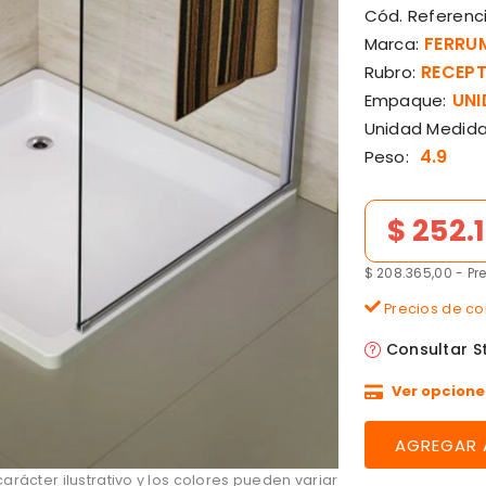
Cód. Referenci
FERRU
Marca:
RECEPT
Rubro:
UNI
Empaque:
Unidad Medida
4.9
Peso:
Precio de lista
$ 252.
$ 208.365,00 - Pr
Precios de con
Consultar S
Ver opcione
rácter ilustrativo y los colores pueden variar