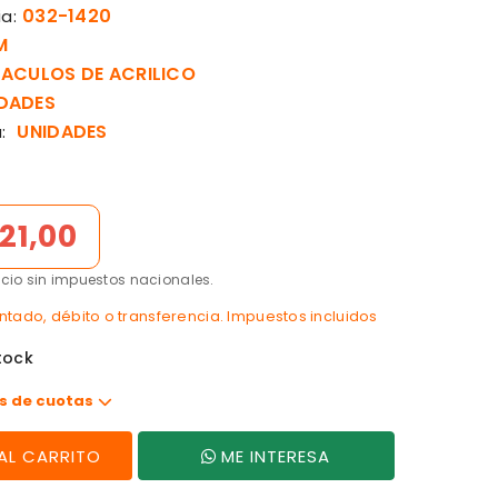
032-1420
a:
M
ACULOS DE ACRILICO
DADES
UNIDADES
:
121,00
ecio sin impuestos nacionales.
tado, débito o transferencia. Impuestos incluidos
tock
s de cuotas
AGREGAR AL CARRITO
ME INTERESA