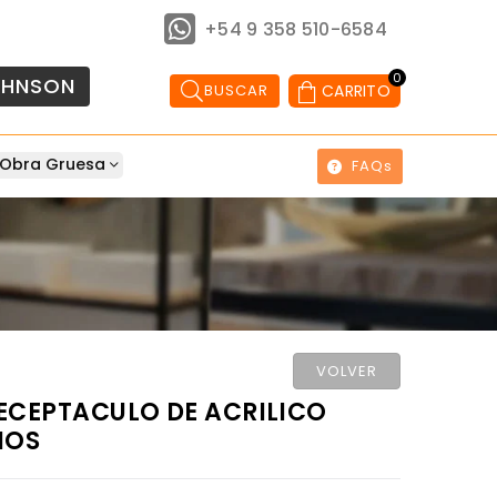
+54 9 358 510-6584
0
OHNSON
BUSCAR
CARRITO
Obra Gruesa
FAQs
VOLVER
ECEPTACULO DE ACRILICO
IOS