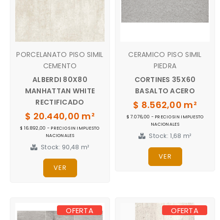
PORCELANATO PISO SIMIL
CERAMICO PISO SIMIL
CEMENTO
PIEDRA
ALBERDI 80X80
CORTINES 35X60
MANHATTAN WHITE
BASALTO ACERO
RECTIFICADO
$ 8.562,00 m²
$ 20.440,00 m²
$ 7.076,00 - PRECIO SIN IMPUESTO
NACIONALES
$ 16.892,00 - PRECIO SIN IMPUESTO
Stock: 1,68 m²
NACIONALES
Stock: 90,48 m²
VER
VER
OFERTA
OFERTA