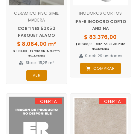
CERAMICO PISO SIMIL
INODOROS CORTOS
MADERA
IFA-B INODORO CORTO
CORTINES 50X50
ANDINA
PARQUET ALAMO
$ 83.376,00
$ 8.084,00 m²
$ 68.906,00 - PRECIO SIN IMPUESTO
NACIONALES
$ 6.681,00 - PRECIO SIN IMPUESTO
Stock: 29 unidades
NACIONALES
Stock: 15,25 m²
COMPRAR
VER
OFERTA
OFERTA