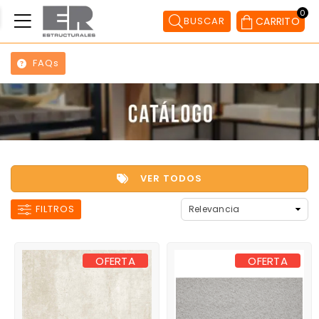
0
BUSCAR
CARRITO
FAQs
VER TODOS
FILTROS
OFERTA
OFERTA